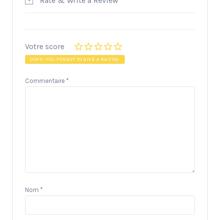
Rate & Write a Review
Votre score
OOPS! YOU FORGOT TO GIVE A RATING.
Commentaire
*
Nom
*