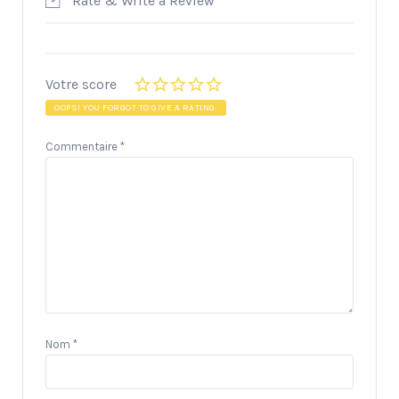
Rate & Write a Review
Votre score
OOPS! YOU FORGOT TO GIVE A RATING.
Commentaire
*
Nom
*