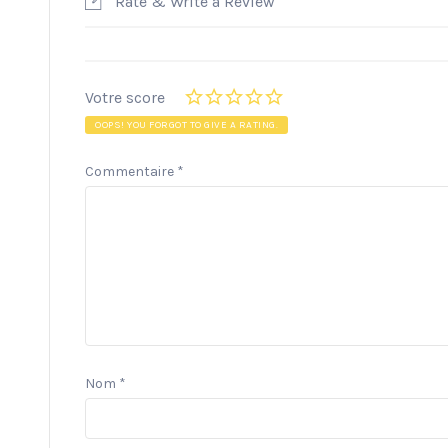
Rate & Write a Review
Votre score
OOPS! YOU FORGOT TO GIVE A RATING.
Commentaire
*
Nom
*