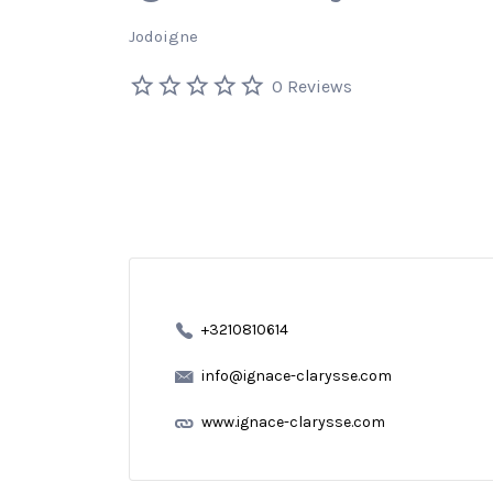
Jodoigne
0 Reviews
+3210810614
info@ignace-clarysse.com
www.ignace-clarysse.com