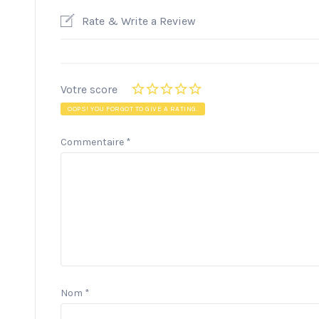
Rate & Write a Review
Votre score
OOPS! YOU FORGOT TO GIVE A RATING.
Commentaire
*
Nom
*