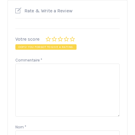
Rate & Write a Review
Votre score
OOPS! YOU FORGOT TO GIVE A RATING.
Commentaire
*
Nom
*