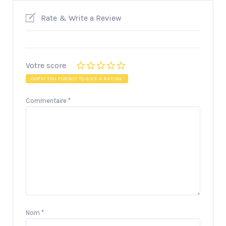
Rate & Write a Review
Votre score
OOPS! YOU FORGOT TO GIVE A RATING.
Commentaire
*
Nom
*