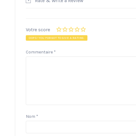
Rate & Write a Review
Votre score
OOPS! YOU FORGOT TO GIVE A RATING.
Commentaire
*
Nom
*