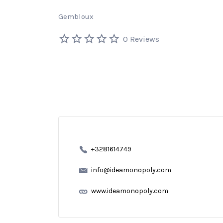
Gembloux
0 Reviews
+3281614749
info@ideamonopoly.com
www.ideamonopoly.com