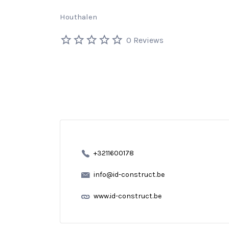
Houthalen
0 Reviews
+3211600178
info@id-construct.be
www.id-construct.be