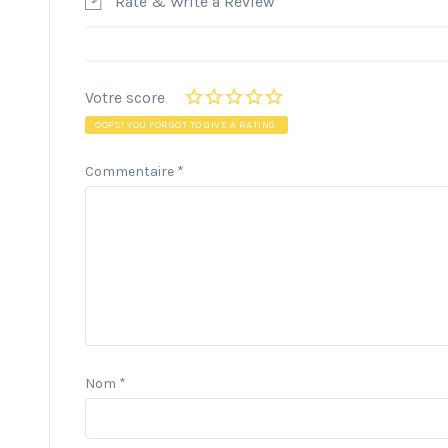
Rate & Write a Review
Votre score
OOPS! YOU FORGOT TO GIVE A RATING.
Commentaire
*
Nom
*