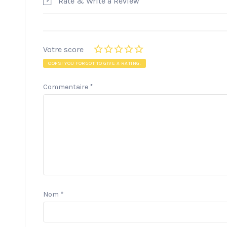
Rate & Write a Review
Votre score
OOPS! YOU FORGOT TO GIVE A RATING.
Commentaire
*
Nom
*