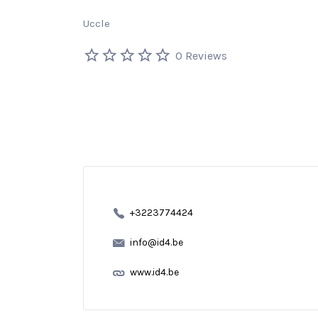
Uccle
0 Reviews
+3223774424
info@id4.be
www.id4.be