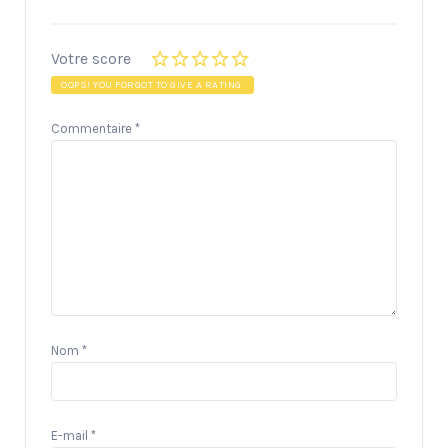
Votre score
OOPS! YOU FORGOT TO GIVE A RATING.
Commentaire
*
Nom
*
E-mail
*