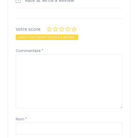
Rate & Write a Review
Votre score
OOPS! YOU FORGOT TO GIVE A RATING.
Commentaire
*
Nom
*