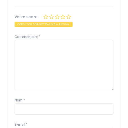
Votre score
OOPS! YOU FORGOT TO GIVE A RATING.
Commentaire
*
Nom
*
E-mail
*