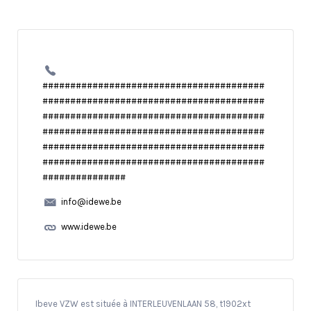
########################################
########################################
########################################
########################################
########################################
########################################
###############
info@idewe.be
www.idewe.be
Ibeve VZW est située à INTERLEUVENLAAN 58, t1902xt