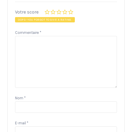
Votre score
OOPS! YOU FORGOT TO GIVE A RATING.
Commentaire
*
Nom
*
E-mail
*