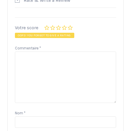
Rate & Write a Review
Votre score
OOPS! YOU FORGOT TO GIVE A RATING.
Commentaire
*
Nom
*