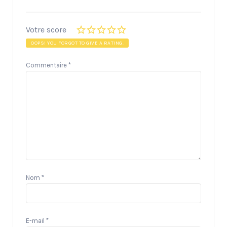
Votre score
OOPS! YOU FORGOT TO GIVE A RATING.
Commentaire
*
Nom
*
E-mail
*