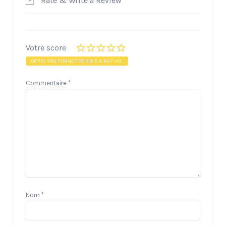
Rate & Write a Review
Votre score
OOPS! YOU FORGOT TO GIVE A RATING.
Commentaire
*
Nom
*