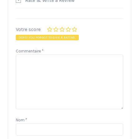
Rate & Write a Review
Votre score
OOPS! YOU FORGOT TO GIVE A RATING.
Commentaire
*
Nom
*