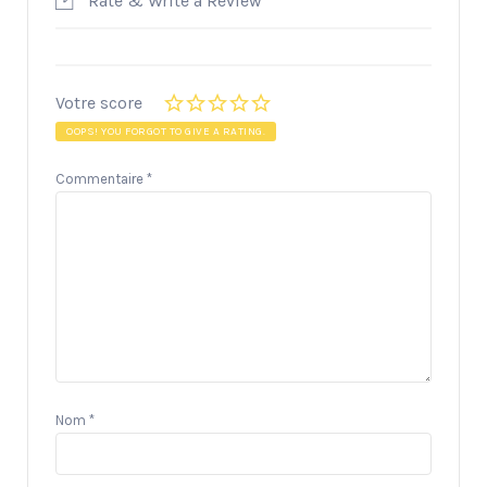
Rate & Write a Review
Votre score
OOPS! YOU FORGOT TO GIVE A RATING.
Commentaire
*
Nom
*