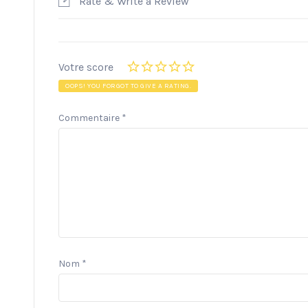
Rate & Write a Review
Votre score
OOPS! YOU FORGOT TO GIVE A RATING.
Commentaire
*
Nom
*