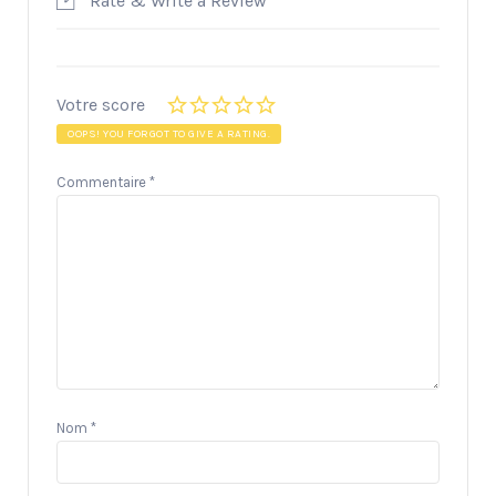
Rate & Write a Review
Votre score
OOPS! YOU FORGOT TO GIVE A RATING.
Commentaire
*
Nom
*