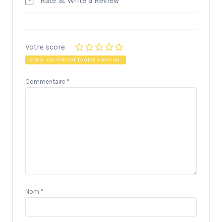
Rate & Write a Review
Votre score
OOPS! YOU FORGOT TO GIVE A RATING.
Commentaire
*
Nom
*