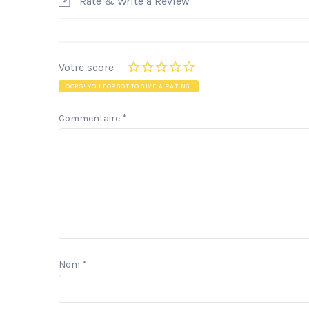
Rate & Write a Review
Votre score
OOPS! YOU FORGOT TO GIVE A RATING.
Commentaire
*
Nom
*