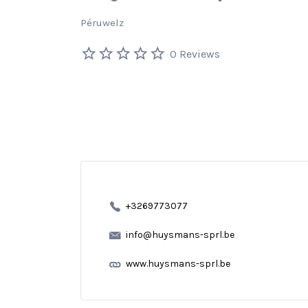
Péruwelz
0 Reviews
+3269773077
info@huysmans-sprl.be
www.huysmans-sprl.be