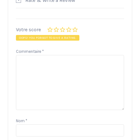
Rate & Write a Review
Votre score
OOPS! YOU FORGOT TO GIVE A RATING.
Commentaire
*
Nom
*