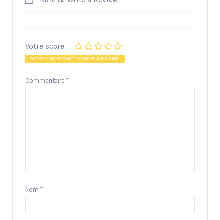
Votre score
OOPS! YOU FORGOT TO GIVE A RATING.
Commentaire
*
Nom
*