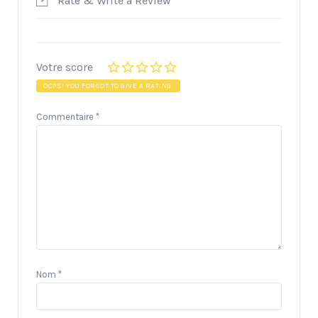
Rate & Write a Review
Votre score
OOPS! YOU FORGOT TO GIVE A RATING.
Commentaire
*
Nom
*