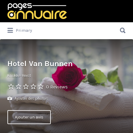
Rechercher:
Rechercher:
Primary
Hotel Van Bunnen
Knokke-Heist
0 Reviews
Ajouter des photos
Ajouter un avis