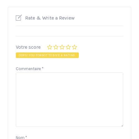
Rate & Write a Review
Votre score
OOPS! YOU FORGOT TO GIVE A RATING.
Commentaire
*
Nom
*