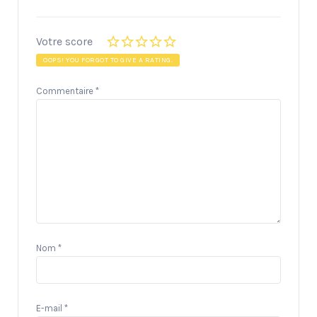
Votre score
OOPS! YOU FORGOT TO GIVE A RATING.
Commentaire
*
Nom
*
E-mail
*