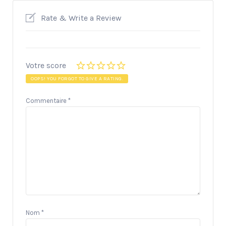
Rate & Write a Review
Votre score
OOPS! YOU FORGOT TO GIVE A RATING.
Commentaire
*
Nom
*