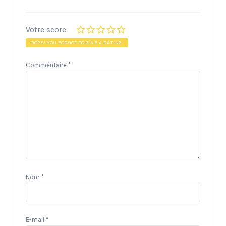
Votre score
OOPS! YOU FORGOT TO GIVE A RATING.
Commentaire
*
Nom
*
E-mail
*