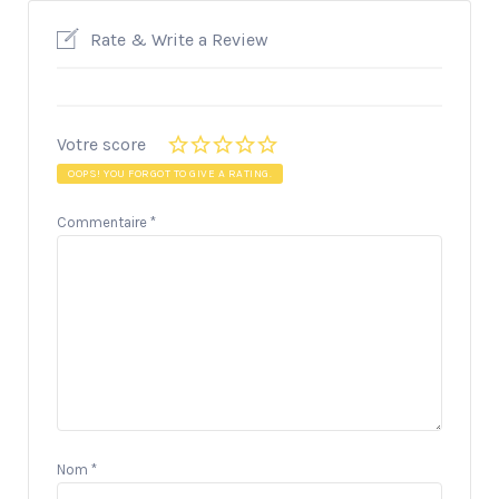
Rate & Write a Review
Votre score
OOPS! YOU FORGOT TO GIVE A RATING.
Commentaire
*
Nom
*