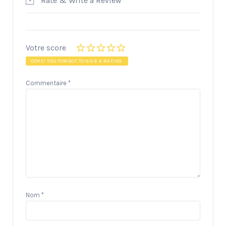
Rate & Write a Review
Votre score
OOPS! YOU FORGOT TO GIVE A RATING.
Commentaire
*
Nom
*