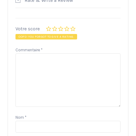
Rate & Write a Review
Votre score
OOPS! YOU FORGOT TO GIVE A RATING.
Commentaire
*
Nom
*