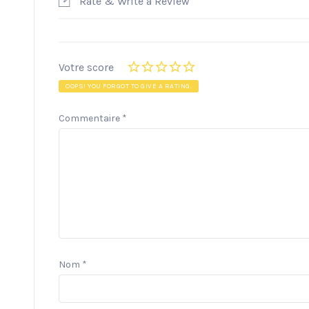
Rate & Write a Review
Votre score
OOPS! YOU FORGOT TO GIVE A RATING.
Commentaire
*
Nom
*