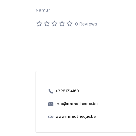
Namur
0 Reviews
+3281714169
info@immotheque.be
www.immotheque.be