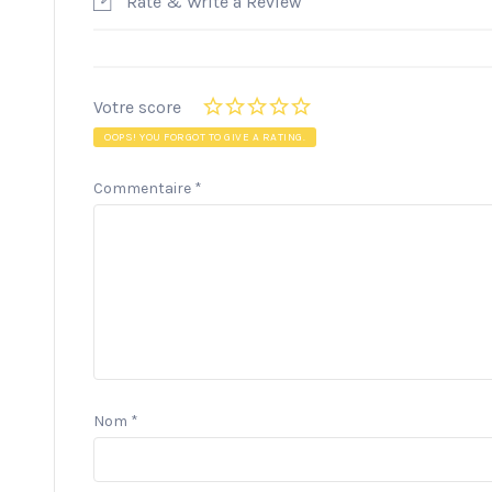
Rate & Write a Review
Votre score
OOPS! YOU FORGOT TO GIVE A RATING.
Commentaire
*
Nom
*