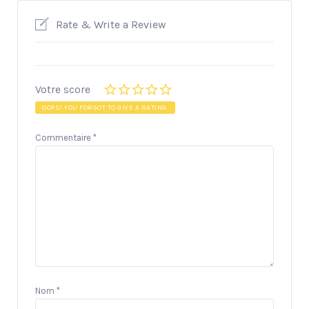
Rate & Write a Review
Votre score
OOPS! YOU FORGOT TO GIVE A RATING.
Commentaire
*
Nom
*