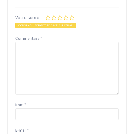
Votre score
OOPS! YOU FORGOT TO GIVE A RATING.
Commentaire
*
Nom
*
E-mail
*