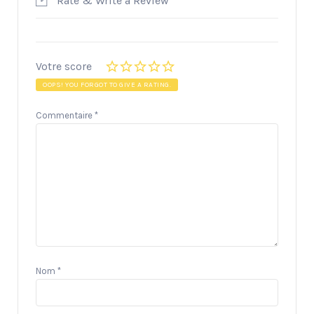
Rate & Write a Review
Votre score
OOPS! YOU FORGOT TO GIVE A RATING.
Commentaire
*
Nom
*