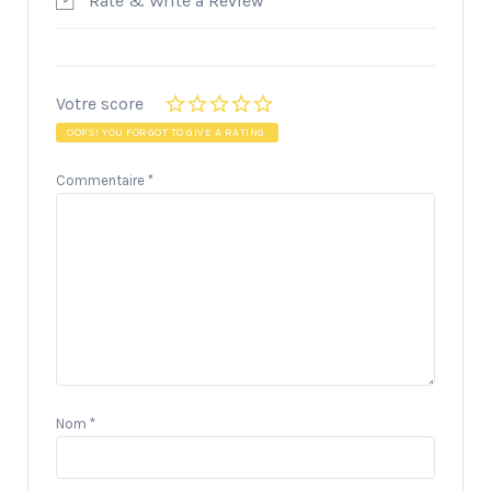
Rate & Write a Review
Votre score
OOPS! YOU FORGOT TO GIVE A RATING.
Commentaire
*
Nom
*