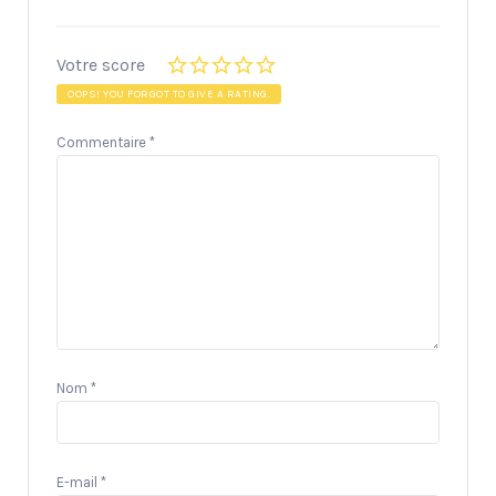
Votre score
OOPS! YOU FORGOT TO GIVE A RATING.
Commentaire
*
Nom
*
E-mail
*