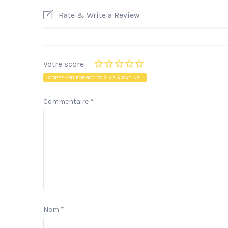
Rate & Write a Review
Votre score
OOPS! YOU FORGOT TO GIVE A RATING.
Commentaire
*
Nom
*