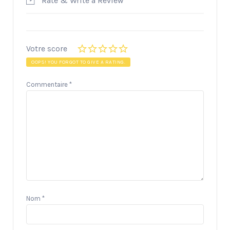
Rate & Write a Review
Votre score
OOPS! YOU FORGOT TO GIVE A RATING.
Commentaire
*
Nom
*