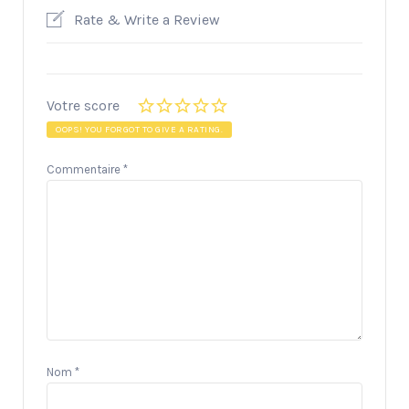
Rate & Write a Review
Votre score
OOPS! YOU FORGOT TO GIVE A RATING.
Commentaire
*
Nom
*