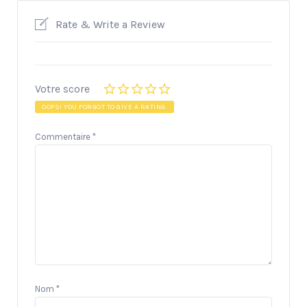
Rate & Write a Review
Votre score
OOPS! YOU FORGOT TO GIVE A RATING.
Commentaire
*
Nom
*