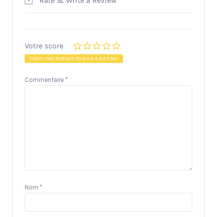
Rate & Write a Review
Votre score
OOPS! YOU FORGOT TO GIVE A RATING.
Commentaire
*
Nom
*