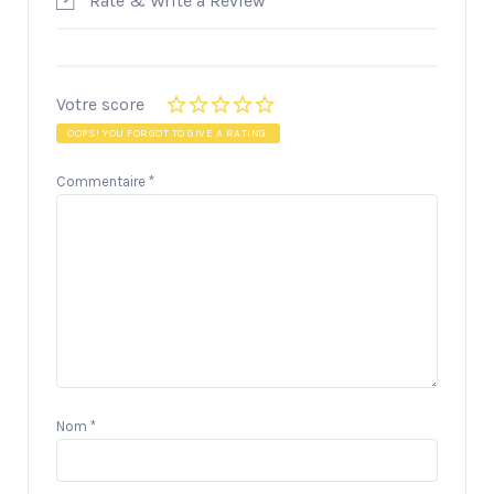
Rate & Write a Review
Votre score
OOPS! YOU FORGOT TO GIVE A RATING.
Commentaire
*
Nom
*