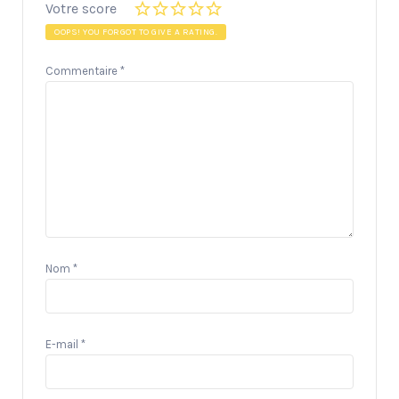
Votre score
OOPS! YOU FORGOT TO GIVE A RATING.
Commentaire
*
Nom
*
E-mail
*