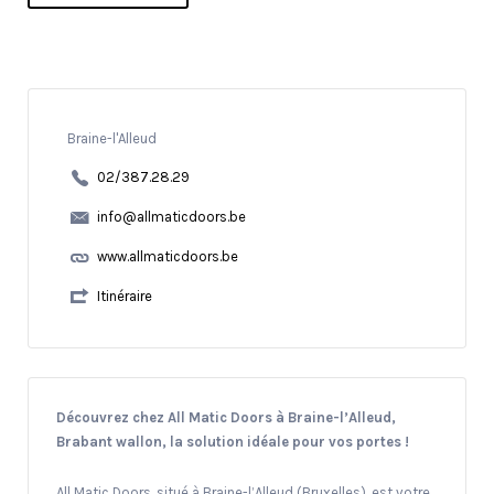
Braine-l'Alleud
02/387.28.29
info@allmaticdoors.be
www.allmaticdoors.be
Itinéraire
Découvrez chez All Matic Doors à Braine-l’Alleud,
Brabant wallon, la solution idéale pour vos portes !
All Matic Doors, situé à Braine-l’Alleud (Bruxelles), est votre