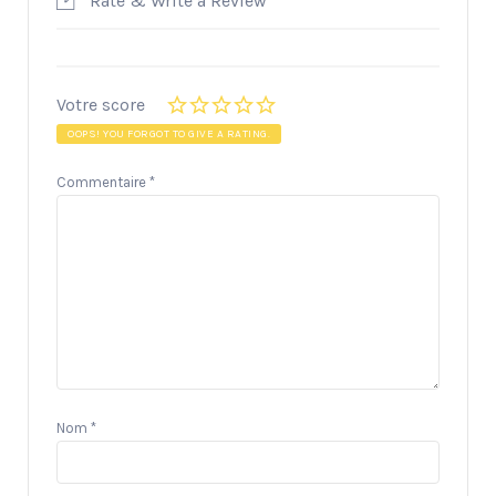
Rate & Write a Review
Votre score
OOPS! YOU FORGOT TO GIVE A RATING.
Commentaire
*
Nom
*